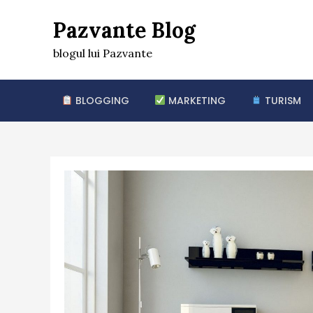
Skip
Pazvante Blog
to
content
blogul lui Pazvante
BLOGGING
MARKETING
TURISM