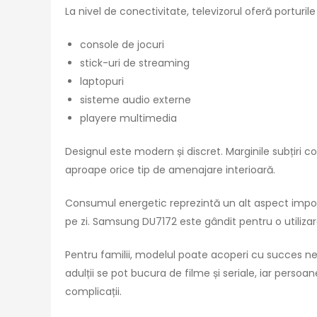
La nivel de conectivitate, televizorul oferă porturil
console de jocuri
stick-uri de streaming
laptopuri
sisteme audio externe
playere multimedia
Designul este modern și discret. Marginile subțiri c
aproape orice tip de amenajare interioară.
Consumul energetic reprezintă un alt aspect importa
pe zi. Samsung DU7172 este gândit pentru o utilizare
Pentru familii, modelul poate acoperi cu succes nev
adulții se pot bucura de filme și seriale, iar pers
complicații.