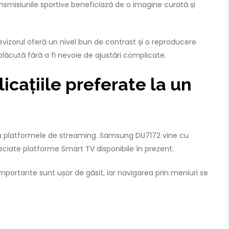
ransmisiunile sportive beneficiază de o imagine curată și
evizorul oferă un nivel bun de contrast și o reproducere
 plăcută fără a fi nevoie de ajustări complicate.
licațiile preferate la un
la platformele de streaming. Samsung DU7172 vine cu
eciate platforme Smart TV disponibile în prezent.
 importante sunt ușor de găsit, iar navigarea prin meniuri se