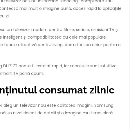
 unui televizor nou nu înseamnă tehnologii complicate sau
 Contează mai mult o imagine bună, acces rapid la aplicațiile
cu zi.
c un televizor modern pentru filme, seriale, emisiuni TV și
re inteligent și compatibilitatea cu cele mai populare
 foarte atractivă pentru living, dormitor sau chiar pentru o
U7172 poate fi instalat rapid, iar meniurile sunt intuitive
 un Smart TV până acum.
nținutul consumat zilnic
r aleg un televizor nou este calitatea imaginii. Samsung
ă un nivel ridicat de detalii și o imagine mult mai clară