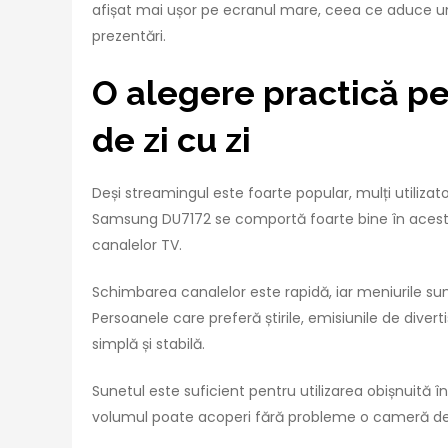
afișat mai ușor pe ecranul mare, ceea ce aduce un 
prezentări.
O alegere practică pen
de zi cu zi
Deși streamingul este foarte popular, mulți utiliza
Samsung DU7172 se comportă foarte bine în acest s
canalelor TV.
Schimbarea canalelor este rapidă, iar meniurile sunt
Persoanele care preferă știrile, emisiunile de dive
simplă și stabilă.
Sunetul este suficient pentru utilizarea obișnuită î
volumul poate acoperi fără probleme o cameră de