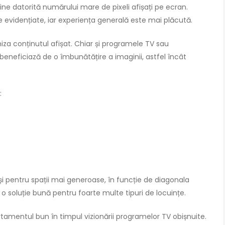
 bine datorită numărului mare de pixeli afișați pe ecran.
bine evidențiate, iar experiența generală este mai plăcută.
imiza conținutul afișat. Chiar și programele TV sau
beneficiază de o îmbunătățire a imaginii, astfel încât
:
și pentru spații mai generoase, în funcție de diagonala
o soluție bună pentru foarte multe tipuri de locuințe.
tamentul bun în timpul vizionării programelor TV obișnuite.