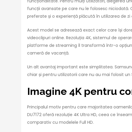
funcționalitate. Pentru mulți utilizatori, alegerea
funcții avansate pe care nu le folosesc niciodată.
preferate și o experiență plăcută în utilizarea de zi 
Acest model se adresează exact celor care își dores
videoclipuri online. Rezoluția 4K, sistemul de opera
platforme de streaming îl transformă într-o opțiune
cameră de vacanță.
Un alt avantaj important este simplitatea. Samsung D
chiar și pentru utilizatorii care nu au mai folosit
Imagine 4K pentru co
Principalul motiv pentru care majoritatea oamenilo
DU7172 oferă rezoluție 4K Ultra HD, ceea ce înseamn
comparativ cu modelele Full HD.