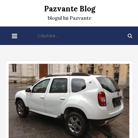
Skip
Pazvante Blog
to
blogul lui Pazvante
content
Caută
după: