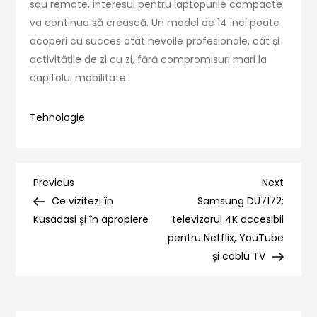
sau remote, interesul pentru laptopurile compacte
va continua să crească. Un model de 14 inci poate
acoperi cu succes atât nevoile profesionale, cât și
activitățile de zi cu zi, fără compromisuri mari la
capitolul mobilitate.
Tehnologie
Navigare
Previous
Next
Previous
Next
Post
Post
Ce vizitezi în
Samsung DU7172:
în
Kusadasi și în apropiere
televizorul 4K accesibil
pentru Netflix, YouTube
articole
și cablu TV