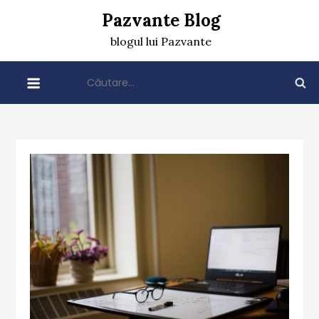
Skip
Pazvante Blog
to
blogul lui Pazvante
content
Caută
după: