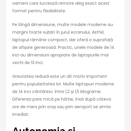
oameni care lucrează remote aleg exact acest
format pentru flexibilitate.
Pe lângă dimensiune, multe modele moderne au
margini foarte subțiri în jurul ecranului. Astfel,
laptopul rămâne compact, dar oferă o suprafață
de afișare generoasă. Practic, unele modele de 14
inci au dimensiuni apropiate de laptopurile mai
vechi de 13 inci.
Greutatea redusă este un alt motiv important
pentru popularitatea lor. Multe laptopuri moderne
de 14 inci cântăresc între 1,2 și 1,5 kilograme.
Diferența pare mică pe hârtie, însă după câteva
ore de mers prin oraș sau prin aeroport se simte
imediat.
Autonomia și