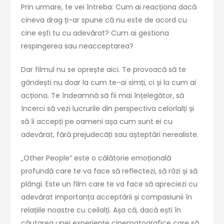
Prin urmare, te vei întreba: Cum ai reacționa dacă
cineva drag ți-ar spune că nu este de acord cu
cine ești tu cu adevărat? Cum ai gestiona
respingerea sau neacceptarea?
Dar filmul nu se oprește aici. Te provoacă să te
gândești nu doar la cum te-ai simți, ci și la cum ai
acționa. Te îndeamnă să fii mai înțelegător, să
încerci să vezi lucrurile din perspectiva celorlalți și
să îi accepți pe oameni așa cum sunt ei cu
adevărat, fără prejudecăți sau așteptări nerealiste.
„Other People” este o călătorie emoțională
profundă care te va face să reflectezi, să râzi și să
plângi. Este un film care te va face să apreciezi cu
adevărat importanța acceptării și compasiunii în
relațiile noastre cu ceilalți. Așa că, dacă ești în
căutarea unei experiențe cinematografice care să