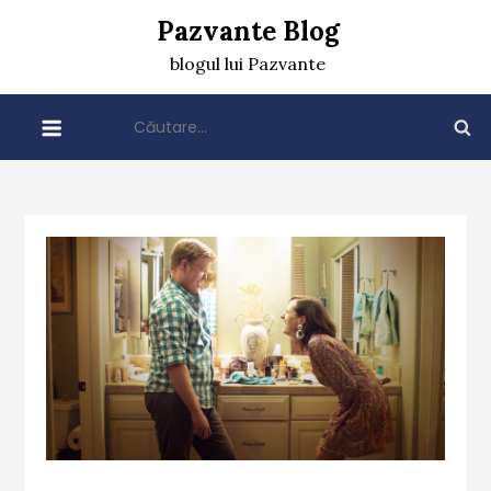
Skip
Pazvante Blog
to
blogul lui Pazvante
content
Caută
după: