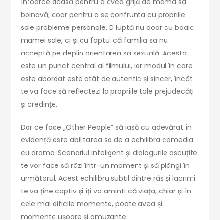
întoarce acasă pentru a avea grijă de mama sa
bolnavă, doar pentru a se confrunta cu propriile
sale probleme personale. El luptă nu doar cu boala
mamei sale, ci și cu faptul că familia sa nu
acceptă pe deplin orientarea sa sexuală. Acesta
este un punct central al filmului, iar modul în care
este abordat este atât de autentic și sincer, încât
te va face să reflectezi la propriile tale prejudecăți
și credințe.
Dar ce face „Other People” să iasă cu adevărat în
evidență este abilitatea sa de a echilibra comedia
cu drama. Scenariul inteligent și dialogurile ascuțite
te vor face să râzi într-un moment și să plângi în
următorul. Acest echilibru subtil dintre râs și lacrimi
te va ține captiv și îți va aminti că viața, chiar și în
cele mai dificile momente, poate avea și
momente ușoare și amuzante.