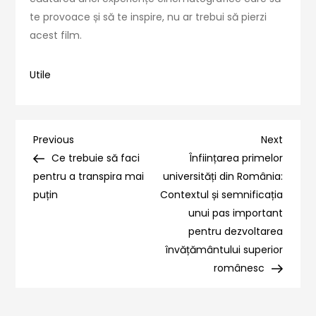
te provoace și să te inspire, nu ar trebui să pierzi
acest film.
Utile
Navigare
Previous
Next
Previous
Next
Post
Post
Ce trebuie să faci
Înființarea primelor
în
pentru a transpira mai
universități din România:
puțin
Contextul și semnificația
articole
unui pas important
pentru dezvoltarea
învățământului superior
românesc