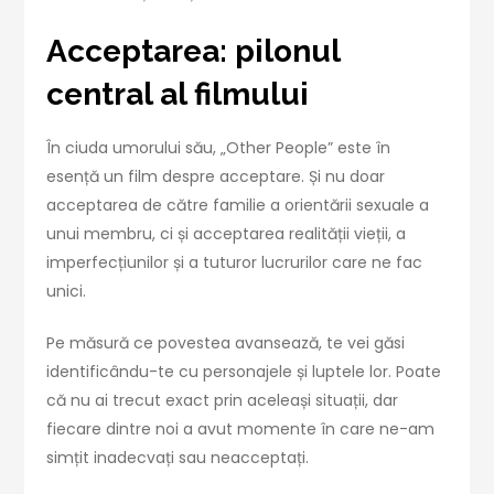
Acceptarea: pilonul
central al filmului
În ciuda umorului său, „Other People” este în
esență un film despre acceptare. Și nu doar
acceptarea de către familie a orientării sexuale a
unui membru, ci și acceptarea realității vieții, a
imperfecțiunilor și a tuturor lucrurilor care ne fac
unici.
Pe măsură ce povestea avansează, te vei găsi
identificându-te cu personajele și luptele lor. Poate
că nu ai trecut exact prin aceleași situații, dar
fiecare dintre noi a avut momente în care ne-am
simțit inadecvați sau neacceptați.