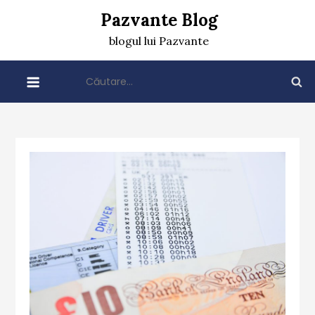
Skip
Pazvante Blog
to
blogul lui Pazvante
content
Caută
după: