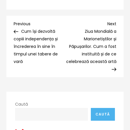
Navigare
Previous
Next
Previous
Next
Post
Post
Cum își dezvoltă
Ziua Mondială a
în
copiii independența și
Marionetiștilor și
încrederea în sine în
Păpușarilor. Cum a fost
articole
timpul unei tabere de
instituită și de ce
vară
celebrează această artă
Caută
CAUTĂ