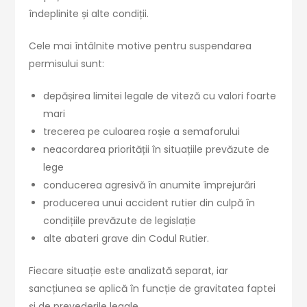
îndeplinite și alte condiții.
Cele mai întâlnite motive pentru suspendarea
permisului sunt:
depășirea limitei legale de viteză cu valori foarte
mari
trecerea pe culoarea roșie a semaforului
neacordarea priorității în situațiile prevăzute de
lege
conducerea agresivă în anumite împrejurări
producerea unui accident rutier din culpă în
condițiile prevăzute de legislație
alte abateri grave din Codul Rutier.
Fiecare situație este analizată separat, iar
sancțiunea se aplică în funcție de gravitatea faptei
și de prevederile legale.