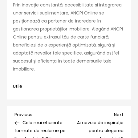
Prin inovație constantă, accesibilitate și integrarea
unor servicii suplimentare, ANCPI Online se
poziționează ca partener de încredere în
gestionarea proprietăților imobiliare. Alegând ANCPI
Online pentru extrasul tău de carte funciară,
beneficiezi de o experiență optimizată, sigură și
adaptată nevoilor tale specifice, asigurând astfel
succesul și eficiența în toate demersurile tale
imobiliare.
Utile
Navigare
Previous
Next
Previous
Next
Post
Post
Cele mai eficiente
Ai nevoie de inspirație
în
formate de reclame pe
pentru alegerea