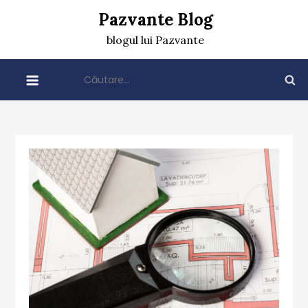
Skip
Pazvante Blog
to
blogul lui Pazvante
content
Caută
după: