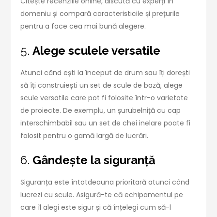
Citește recenziile online, discută cu experți în
domeniu și compară caracteristicile și prețurile
pentru a face cea mai bună alegere.
5.
Alege sculele versatile
Atunci când ești la început de drum sau îți dorești
să îți construiești un set de scule de bază, alege
scule versatile care pot fi folosite într-o varietate
de proiecte. De exemplu, un șurubelniță cu cap
interschimbabil sau un set de chei inelare poate fi
folosit pentru o gamă largă de lucrări.
6.
Gândește la siguranță
Siguranța este întotdeauna prioritară atunci când
lucrezi cu scule. Asigură-te că echipamentul pe
care îl alegi este sigur și că înțelegi cum să-l