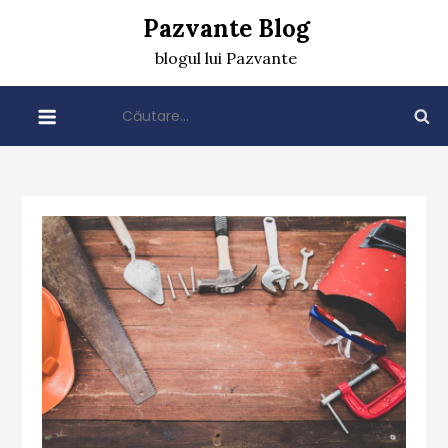
Skip
Pazvante Blog
to
blogul lui Pazvante
content
Caută
după: