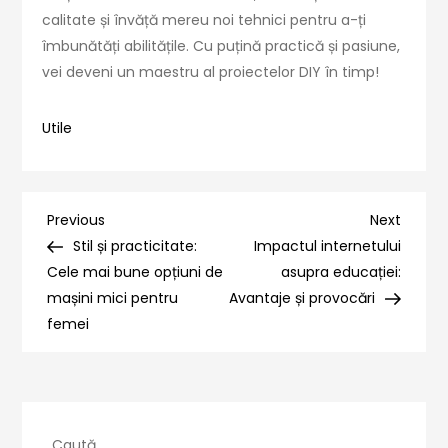
calitate și învăță mereu noi tehnici pentru a-ți
îmbunătăți abilitățile. Cu puțină practică și pasiune,
vei deveni un maestru al proiectelor DIY în timp!
Utile
Navigare
Previous
Next
Previous
Next
Post
Post
Stil și practicitate:
Impactul internetului
în
Cele mai bune opțiuni de
asupra educației:
mașini mici pentru
Avantaje și provocări
articole
femei
Caută