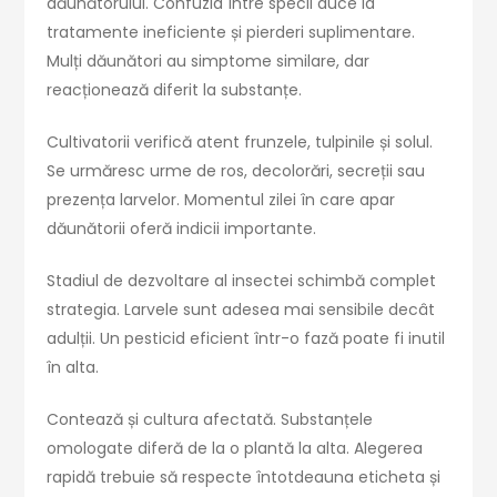
dăunătorului. Confuzia între specii duce la
tratamente ineficiente și pierderi suplimentare.
Mulți dăunători au simptome similare, dar
reacționează diferit la substanțe.
Cultivatorii verifică atent frunzele, tulpinile și solul.
Se urmăresc urme de ros, decolorări, secreții sau
prezența larvelor. Momentul zilei în care apar
dăunătorii oferă indicii importante.
Stadiul de dezvoltare al insectei schimbă complet
strategia. Larvele sunt adesea mai sensibile decât
adulții. Un pesticid eficient într-o fază poate fi inutil
în alta.
Contează și cultura afectată. Substanțele
omologate diferă de la o plantă la alta. Alegerea
rapidă trebuie să respecte întotdeauna eticheta și