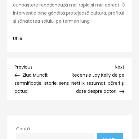
cunoaștere reacționează mai rapid și mai corect. O
intervenție bine gândită protejează cultura, profitul
și sănătatea solului pe termen lung.
Utile
Navigare
Previous
Next
Previous
Next
Post
Post
Ziua Muncii:
Recenzie Jay Kelly de pe
în
semnificație, istorie, sens
Netflix: rezumat, păreri și
actual
date despre actori
articole
Caută