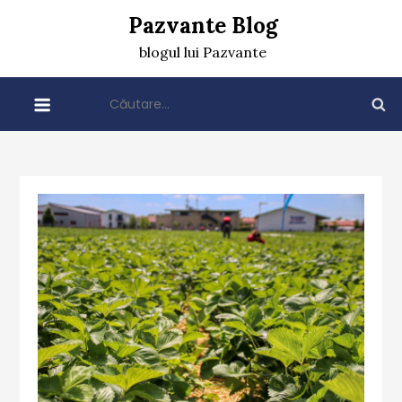
Skip
Pazvante Blog
to
blogul lui Pazvante
content
Caută
după: