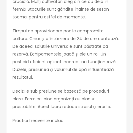
crucială. Mulți cultivatori aleg din ce au deja în
fermă. Stocurile sunt gândite înainte de sezon
tocmai pentru astfel de momente.
Timpul de aprovizionare poate compromite
cultura. Chiar și o întârziere de 24 de ore contează.
De aceea, soluțiile universale sunt păstrate ca
rezervă. Echipamentele joacă și ele un rol. Un
pesticid eficient aplicat incorect nu funcționează.
Duzele, presiunea și volumul de apă influențează
rezultatul.
Deciziile sub presiune se bazează pe proceduri
clare. Fermierii bine organizați au planuri
prestabilite. Acest lucru reduce stresul și erorile.
Practici frecvente includ: