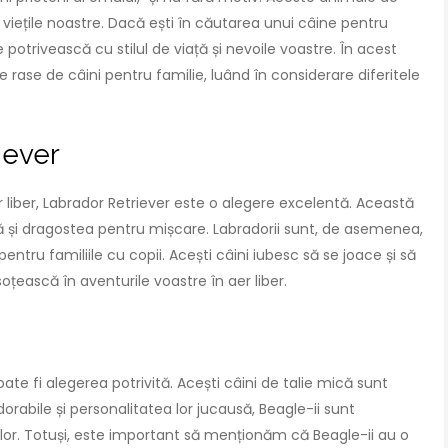
 viețile noastre. Dacă ești în căutarea unui câine pentru
 potrivească cu stilul de viață și nevoile voastre. În acest
e rase de câini pentru familie, luând în considerare diferitele
iever
er liber, Labrador Retriever este o alegere excelentă. Această
 și dragostea pentru mișcare. Labradorii sunt, de asemenea,
pentru familiile cu copii. Acești câini iubesc să se joace și să
oțească în aventurile voastre în aer liber.
ate fi alegerea potrivită. Acești câini de talie mică sunt
 adorabile și personalitatea lor jucausă, Beagle-ii sunt
lor. Totuși, este important să menționăm că Beagle-ii au o