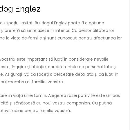
lldog Englez
 spațiu limitat, Bulldogul Englez poate fi o opțiune
și preferă să se relaxeze în interior. Cu personalitatea lor
ine la viața de familie și sunt cunoscuți pentru afecțiunea lor
voastră, este important să luați în considerare nevoile
ste, îngrijire și atenție, dar diferențele de personalitate și
e. Asigurați-vă că faceți o cercetare detaliată și că luați în
noul membru al familiei voastre.
ire în viața unei familii. Alegerea rasei potrivite este un pas
ericită și sănătoasă cu noul vostru companion. Cu puțină
potrivit câine pentru familia voastră.