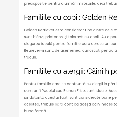
predispoziție pentru a urmări mirosurile, deci treb
Familiile cu copii: Golden Re
Golden Retriever este considerat una dintre cele mai
sunt blânzi, prietenoși și toleranți cu copiii. Au o p
alegerea ideală pentru familiile care doresc un co
Retriever-ii sunt, de asemenea, cunoscuți pentru a fi
trucuri.
Familiile cu alergii: Câini hi
Pentru familiile care se confruntă cu alergii la păru
cum ar fi Pudelul sau Bichon Frise, sunt ideale. Ace
iar datorită acestui fapt, sunt considerate bune pen
acestea, trebuie să ții cont că acești câini necesit
bună formă.