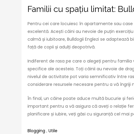
Familii cu spațiu limitat: Bu
Pentru cei care locuiesc în apartamente sau case cu
excelentă. Acești câini au nevoie de puțin exercițiu 
calmă și iubitoare, Bulldogii Englezi se adaptează b
față de copii și adulți deopotrivă.
Indiferent de rasa pe care o alegeți pentru familia 
specifice ale acesteia. Toți câinii au nevoie de drago
nivelul de activitate pot varia semnificativ între ras
considerare resursele necesare pentru a vă îngriji 
În final, un câine poate aduce multă bucurie și feric
important pentru a vă asigura că aveți o relație f
planificare și iubire, veți găsi cu siguranță cel mai 
Blogging
,
Utile