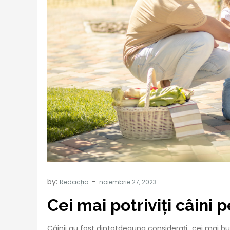
by:
Redacția
Cei mai potriviți câini 
Câinii au fost dintotdeauna considerați „cei mai bu