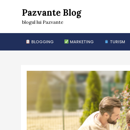
Skip
Pazvante Blog
to
content
blogul lui Pazvante
BLOGGING
MARKETING
TURISM