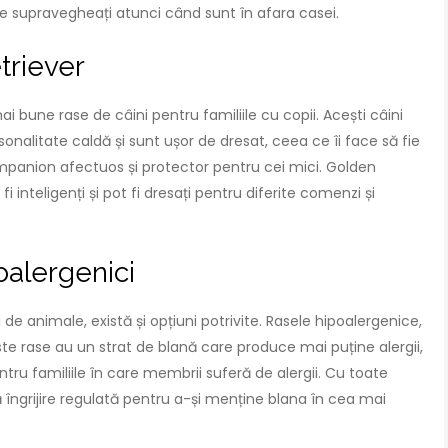
uie supravegheați atunci când sunt în afara casei.
triever
 bune rase de câini pentru familiile cu copii. Acești câini
ersonalitate caldă și sunt ușor de dresat, ceea ce îi face să fie
mpanion afectuos și protector pentru cei mici. Golden
 inteligenți și pot fi dresați pentru diferite comenzi și
poalergenici
l de animale, există și opțiuni potrivite. Rasele hipoalergenice,
ste rase au un strat de blană care produce mai puține alergii,
tru familiile în care membrii suferă de alergii. Cu toate
ă îngrijire regulată pentru a-și menține blana în cea mai