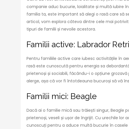
companie aduc bucurie, loialitate și multă iubire în
familia ta, este important să alegi o rasă care să se
articol, vom explora câteva dintre cele mai potrivit
tipuri de familii și nevoile acestora.
Familii active: Labrador Retr
Pentru familiile active care iubesc activitățile în a
rasă este cunoscută pentru energia sa debordantă
prietenoși și sociabili, făcându-i o opțiune grozavă 
alerge, așa că vor fi întotdeauna bucuroși să vă îns
Familii mici: Beagle
Dacă ai o familie mică sau trăiești singur, Beagle po
prietenoși, veseli și ușor de îngrijit. Cu urechile lor
cunoscuți pentru a aduce multă bucurie în casele 