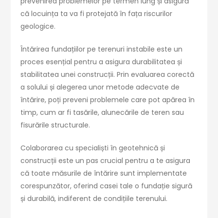
prevenirea problemelor pe termen lung și asigură
că locuința ta va fi protejată în fața riscurilor
geologice.
Întărirea fundațiilor pe terenuri instabile este un
proces esențial pentru a asigura durabilitatea și
stabilitatea unei construcții. Prin evaluarea corectă
a solului și alegerea unor metode adecvate de
întărire, poți preveni problemele care pot apărea în
timp, cum ar fi tasările, alunecările de teren sau
fisurările structurale.
Colaborarea cu specialiști în geotehnică și
construcții este un pas crucial pentru a te asigura
că toate măsurile de întărire sunt implementate
corespunzător, oferind casei tale o fundație sigură
și durabilă, indiferent de condițiile terenului.