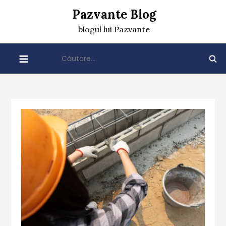
Skip
Pazvante Blog
to
blogul lui Pazvante
content
Caută
după: