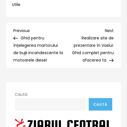
Utile
Navigare
Previous
Next
Previous
Next
Post
Post
Ghid pentru
Realizare site de
în
înțelegerea martorului
prezentare în Vaslui:
de bujii incandescente la
Ghid complet pentru
articole
motoarele diesel
afacerea ta
Caută
CAUTĂ