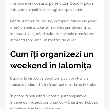
frumoase din această parte a țării. Dacă îți place
fotografia, merită să ajungi aici spre seară.
Pentru iubitorii de natură, câmpiile întinse din județ
oferă un peisaj aparte, mai ales primăvara și la
începutul verii, când culturile agricole transformă
întreaga zonă într-un mozaic de culori.
Cum îți organizezi un
weekend în Ialomița
Dacă ai la dispoziție două zile, poți construi un
traseu echilibrat fără să petreci mult timp în trafic.
În prima zi poți vizita Slobozia și împrejurimile.
Începe cu muzeul, continuă cu Mănăstirea Slobozia
și încheie ziua la Lacul Amara.