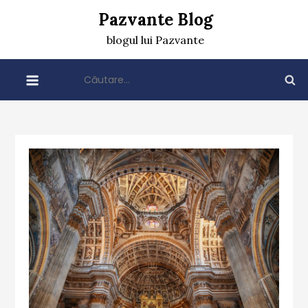
Skip
Pazvante Blog
to
blogul lui Pazvante
content
Caută
după: