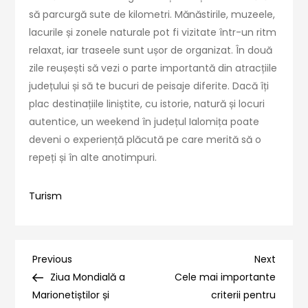
să parcurgă sute de kilometri. Mănăstirile, muzeele,
lacurile și zonele naturale pot fi vizitate într-un ritm
relaxat, iar traseele sunt ușor de organizat. În două
zile reușești să vezi o parte importantă din atracțiile
județului și să te bucuri de peisaje diferite. Dacă îți
plac destinațiile liniștite, cu istorie, natură și locuri
autentice, un weekend în județul Ialomița poate
deveni o experiență plăcută pe care merită să o
repeți și în alte anotimpuri.
Turism
Navigare
Previous
Next
Previous
Next
Post
Post
Ziua Mondială a
Cele mai importante
în
Marionetiștilor și
criterii pentru